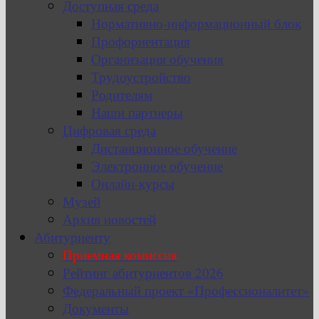
Доступная среда
Нормативно-информационный блок
Профориентация
Организация обучения
Трудоустройство
Родителям
Наши партнеры
Цифровая среда
Дистанционное обучение
Электронное обучение
Онлайн-курсы
Музей
Архив новостей
Абитуриенту
Приемная комиссия
Рейтинг абитуриентов 2026
Федеральный проект «Профессионалитет»
Документы