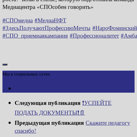
Медиацентра «СПОсобен говорить»
#СПОмедиа
#МедиаНФТ
#ЗдесьПолучаютПрофессиюМечты
#НароФоминский
#СПО_приемнаякампания
#Профессионалитет
#Амба
Мы в социальных сетях
Следующая публикация
❗️УСПЕЙТЕ
ПОДАТЬ ДОКУМЕНТЫ❗️📄
Предыдущая публикация
Скажите педагогу
спасибо!