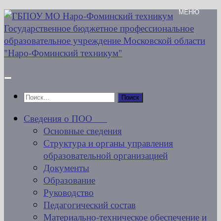
Перейти
к
содержимому
Найти:
Сведения о ПОО
Основные сведения
Структура и органы управления
образовательной организацией
Документы
Образование
Руководство
Педагогический состав
Материально-техническое обеспечение и