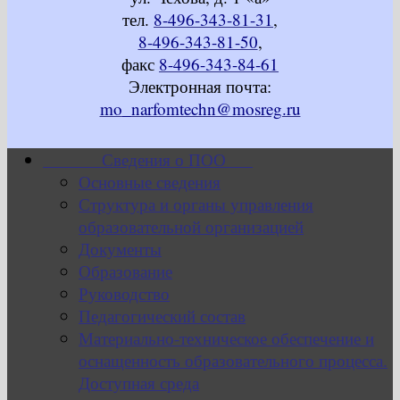
тел.
8-496-343-81-31
,
8-496-343-81-50
,
факс
8-496-343-84-61
Электронная почта:
mo_narfomtechn@mosreg.ru
Сведения о ПОО
Основные сведения
Структура и органы управления
образовательной организацией
Документы
Образование
Руководство
Педагогический состав
Материально-техническое обеспечение и
оснащенность образовательного процесса.
Доступная среда