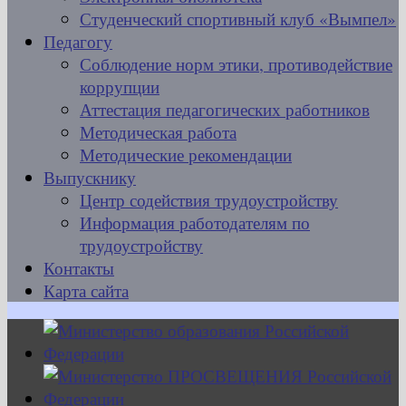
Студенческий спортивный клуб «Вымпел»
Педагогу
Соблюдение норм этики, противодействие
коррупции
Аттестация педагогических работников
Методическая работа
Методические рекомендации
Выпускнику
Центр содействия трудоустройству
Информация работодателям по
трудоустройству
Контакты
Карта сайта