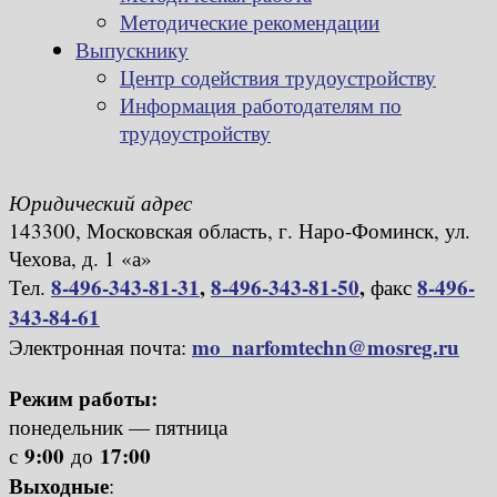
Методические рекомендации
Выпускнику
Центр содействия трудоустройству
Информация работодателям по
трудоустройству
Юридический адрес
143300, Московская область, г. Наро-Фоминск, ул.
Чехова, д. 1 «а»
8-496-343-81-31
,
8-496-343-81-50
,
8-496-
Тел.
факс
343-84-61
mo_narfomtechn@mosreg.ru
Электронная почта:
Режим работы:
понедельник — пятница
9:00
17:00
с
до
Выходные
: