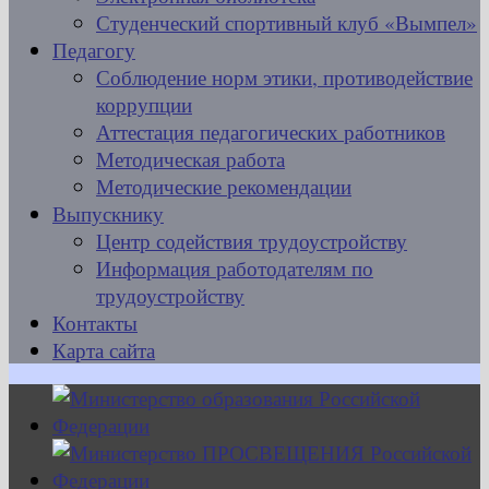
Студенческий спортивный клуб «Вымпел»
Педагогу
Соблюдение норм этики, противодействие
коррупции
Аттестация педагогических работников
Методическая работа
Методические рекомендации
Выпускнику
Центр содействия трудоустройству
Информация работодателям по
трудоустройству
Контакты
Карта сайта