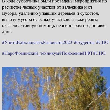
В ходе субботника были проведены мероприятия по
расчистке лесных участков от валежника и от
мусора, удалению упавших деревьев и сухостоя,
вывозу мусора с лесных участков. Также ребята
оказали активную помощь пенсионерам по доставке
дров.
#УчитьВдохновлятьРазвивать2023
#студенты
#СПО
#НароФоминский_техникум
#ПоколениеНФТ
#СПО