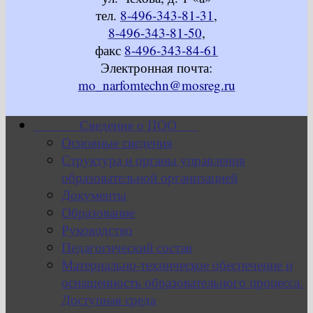
тел.
8-496-343-81-31
,
8-496-343-81-50
,
факс
8-496-343-84-61
Электронная почта:
mo_narfomtechn@mosreg.ru
Сведения о ПОО
Основные сведения
Структура и органы управления
образовательной организацией
Документы
Образование
Руководство
Педагогический состав
Материально-техническое обеспечение и
оснащенность образовательного процесса.
Доступная среда