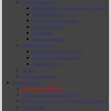
Доступная среда
Нормативно-информационный блок
Профориентация
Организация обучения
Трудоустройство
Родителям
Наши партнеры
Цифровая среда
Дистанционное обучение
Электронное обучение
Онлайн-курсы
Музей
Архив новостей
Абитуриенту
Приемная комиссия
Рейтинг абитуриентов 2026
Федеральный проект «Профессионалитет»
Документы