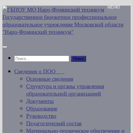
Перейти
к
содержимому
Найти:
Сведения о ПОО
Основные сведения
Структура и органы управления
образовательной организацией
Документы
Образование
Руководство
Педагогический состав
Материально-техническое обеспечение и