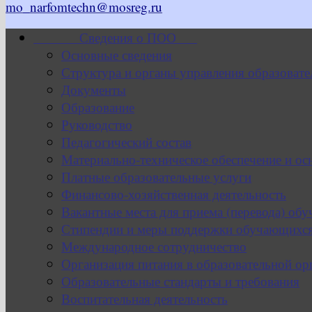
mo_narfomtechn@mosreg.ru
Сведения о ПОО
Основные сведения
Структура и органы управления образовате
Документы
Образование
Руководство
Педагогический состав
Материально-техническое обеспечение и ос
Платные образовательные услуги
Финансово-хозяйственная деятельность
Вакантные места для приема (перевода) об
Стипендии и меры поддержки обучающихс
Международное сотрудничество
Организация питания в образовательной ор
Образовательные стандарты и требования
Воспитательная деятельность