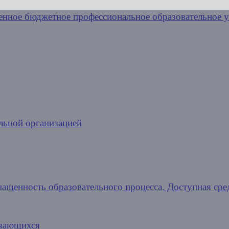
льной организацией
нащенность образовательного процесса. Доступная сре
учающихся