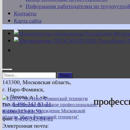
Информация работодателям по трудоустрой
Контакты
Карта сайта
Найти:
143300, Московская область,
г. Наро-Фоминск,
ул. Чехова, д. 1 «а»
професс
тел.
8-496-343-81-31
,
8-496-343-81-50
,
факс
8-496-343-84-61
Электронная почта: