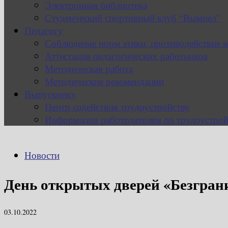
Электронная библиотека
Студенческий спортивный клуб “Вымпел”
Педагогу
Соблюдение норм этики, противодействие 
Аттестация педагогических работников
Методическая работа
Методические рекомендации
Выпускнику
Центр содействия трудоустройству
Информация работодателям по трудоустрой
Новости
День открытых дверей «Безгра
03.10.2022