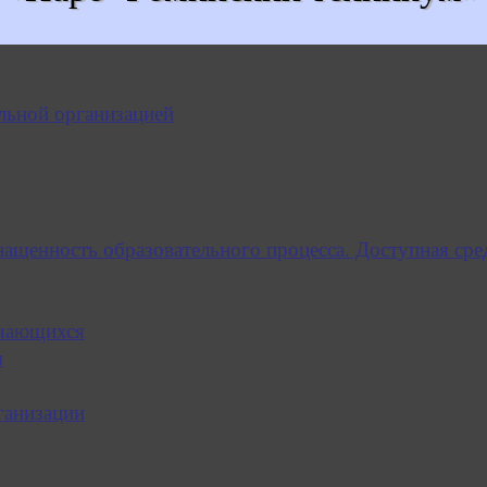
льной организацией
нащенность образовательного процесса. Доступная сре
учающихся
я
ганизации