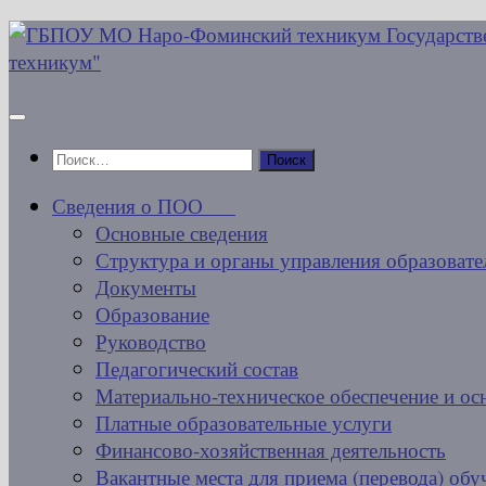
Перейти
к
содержимому
Найти:
Сведения о ПОО
Основные сведения
Структура и органы управления образовате
Документы
Образование
Руководство
Педагогический состав
Материально-техническое обеспечение и ос
Платные образовательные услуги
Финансово-хозяйственная деятельность
Вакантные места для приема (перевода) об