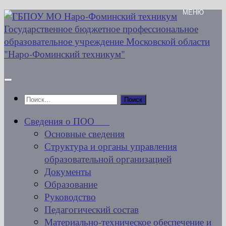
Перейти
к
содержимому
Найти:
Сведения о ПОО
Основные сведения
Структура и органы управления
образовательной организацией
Документы
Образование
Руководство
Педагогический состав
Материально-техническое обеспечение и