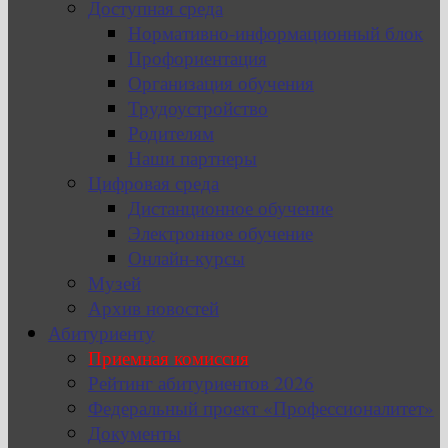
Доступная среда
Нормативно-информационный блок
Профориентация
Организация обучения
Трудоустройство
Родителям
Наши партнеры
Цифровая среда
Дистанционное обучение
Электронное обучение
Онлайн-курсы
Музей
Архив новостей
Абитуриенту
Приемная комиссия
Рейтинг абитуриентов 2026
Федеральный проект «Профессионалитет»
Документы