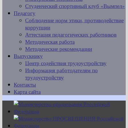
Студенческий спортивный клуб «Вымпел»
Педагогу
Соблюдение норм этики, противодействие
коррупции
Аттестация педагогических работников
Методическая работа
Методические рекомендации
Выпускнику
Центр содействия трудоустройству
Информация работодателям по
трудоустройству
Контакты
Карта сайта