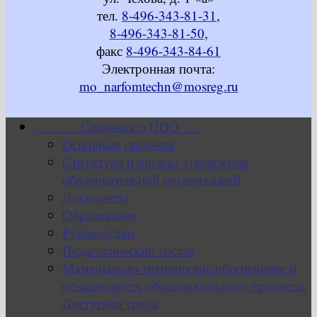
тел.
8-496-343-81-31
,
8-496-343-81-50
,
факс
8-496-343-84-61
Электронная почта:
mo_narfomtechn@mosreg.ru
Сведения о ПОО
Основные сведения
Структура и органы управления
образовательной организацией
Документы
Образование
Руководство
Педагогический состав
Материально-техническое обеспечение и
оснащенность образовательного процесса.
Доступная среда