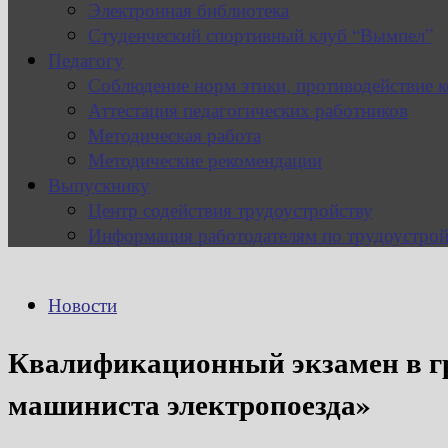
Электронная библиотека
Студенческий спортивный клуб “Вымпел”
Педагогу
Соблюдение норм этики, противодействие 
Аттестация педагогических работников
Методическая работа
Методические рекомендации
Выпускнику
Центр содействия трудоустройству
Информация работодателям по трудоустрой
Новости
Квалификационный экзамен в г
машиниста электропоезда»