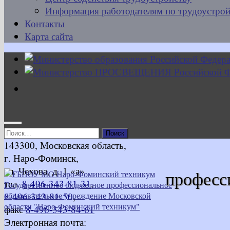
Информация работодателям по трудоустрой
Контакты
Карта сайта
Найти:
143300, Московская область,
г. Наро-Фоминск,
ул. Чехова, д. 1 «а»
професс
тел.
8-496-343-81-31
,
8-496-343-81-50
,
факс
8-496-343-84-61
Электронная почта: