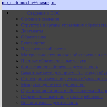
mo_narfomtechn@mosreg.ru
Сведения о ПОО
Основные сведения
Структура и органы управления образовате
Документы
Образование
Руководство
Педагогический состав
Материально-техническое обеспечение и ос
Платные образовательные услуги
Финансово-хозяйственная деятельность
Вакантные места для приема (перевода) об
Стипендии и меры поддержки обучающихс
Международное сотрудничество
Организация питания в образовательной ор
Образовательные стандарты и требования
Воспитательная деятельность