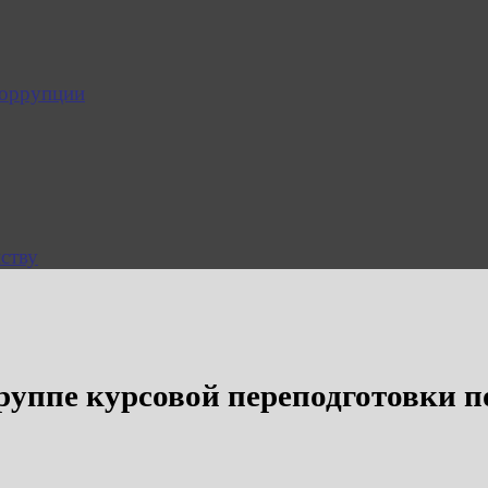
коррупции
ству
руппе курсовой переподготовки 