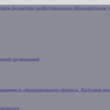
льной организацией
нащенность образовательного процесса. Доступная сре
учающихся