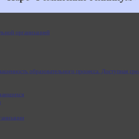
льной организацией
нащенность образовательного процесса. Доступная сре
учающихся
я
ганизации