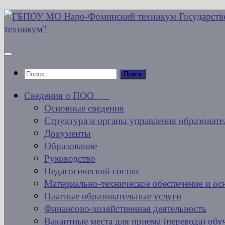
Перейти
к
содержимому
Найти:
Сведения о ПОО
Основные сведения
Структура и органы управления образовате
Документы
Образование
Руководство
Педагогический состав
Материально-техническое обеспечение и ос
Платные образовательные услуги
Финансово-хозяйственная деятельность
Вакантные места для приема (перевода) об