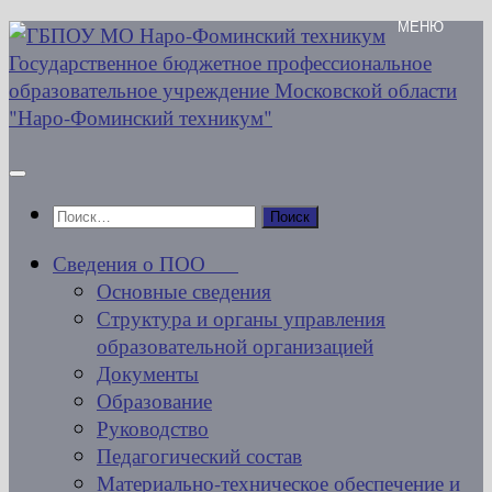
Перейти
к
содержимому
Найти:
Сведения о ПОО
Основные сведения
Структура и органы управления
образовательной организацией
Документы
Образование
Руководство
Педагогический состав
Материально-техническое обеспечение и