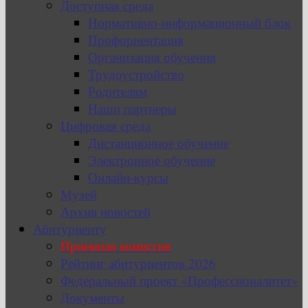
Доступная среда
Нормативно-информационный блок
Профориентация
Организация обучения
Трудоустройство
Родителям
Наши партнеры
Цифровая среда
Дистанционное обучение
Электронное обучение
Онлайн-курсы
Музей
Архив новостей
Абитуриенту
Приемная комиссия
Рейтинг абитуриентов 2026
Федеральный проект «Профессионалитет»
Документы