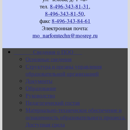
тел.
8-496-343-81-31
,
8-496-343-81-50
,
факс
8-496-343-84-61
Электронная почта:
mo_narfomtechn@mosreg.ru
Сведения о ПОО
Основные сведения
Структура и органы управления
образовательной организацией
Документы
Образование
Руководство
Педагогический состав
Материально-техническое обеспечение и
оснащенность образовательного процесса.
Доступная среда