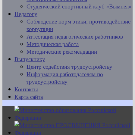
Студенческий спортивный клуб «Вымпел»
Педагогу
Соблюдение норм этики, противодействие
коррупции
Аттестация педагогических работников
Методическая работа
Методические рекомендации
Выпускнику
Центр содействия трудоустройству
Информация работодателям по
трудоустройству
Контакты
Карта сайта